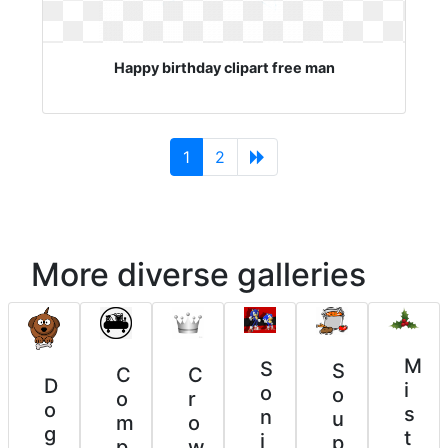
Happy birthday clipart free man
(current)
1
2
More diverse galleries
M
S
S
C
C
D
i
o
o
o
r
o
s
n
u
m
o
g
t
i
p
p
w