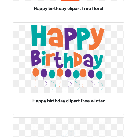
Happy birthday clipart free floral
Happy birthday clipart free winter