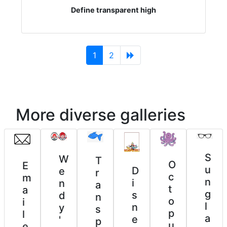
Define transparent high
(current)
1
2
More diverse galleries
S
W
T
O
E
u
D
e
r
c
m
n
i
n
a
t
a
g
s
d
n
o
i
l
n
y
s
p
l
a
e
'
p
u
e