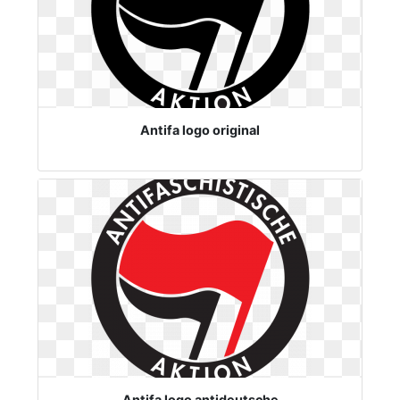
Antifa logo original
Antifa logo antideutsche