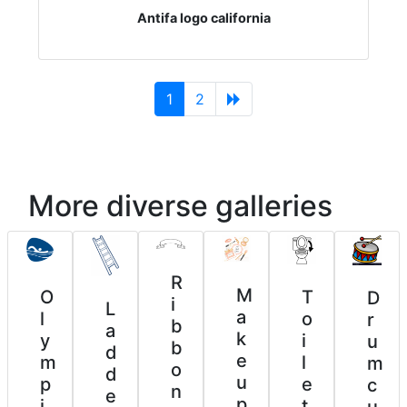
Antifa logo california
(current)
1
2
More diverse galleries
R
M
O
T
D
i
L
a
l
o
r
b
a
k
y
i
u
b
d
e
m
l
m
o
d
u
p
e
c
n
e
p
i
t
u