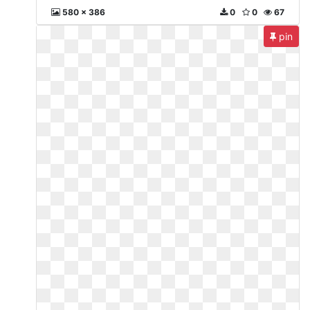
580 x 386
0
0
67
pin