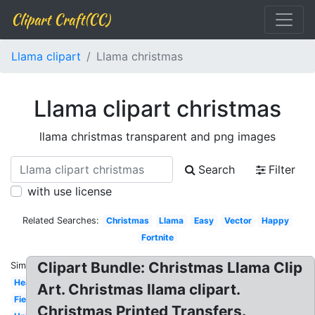
Clipart Craft(CC)
Llama clipart
Llama christmas
Llama clipart christmas
llama christmas transparent and png images
Search
Filter
with use license
Related Searches:
Christmas
Llama
Easy
Vector
Happy
Fortnite
Clipart Bundle: Christmas Llama Clip
Similar:
Head
Art. Christmas llama clipart.
Fiesta
Christmas Printed Transfers.