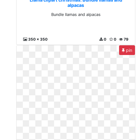
alpacas
Bundle llamas and alpacas
350 x 350
0
0
79
pin