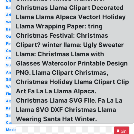
Unicorn
Christmas Llama Clipart Decorated
Rainbow
Adorable
Llama Llama Alpaca Vector! Holiday
Watercolor
Llama Wrapping Paper: tring
Baby
Christmas Festival: Christmas
Outline
Clipart? winter llama: Ugly Sweater
Pink
Colorful
Llama: Christmas Llama with
Cactus
Glasses Watercolor Printable Design
Sunglasses
PNG. Llama Clipart Christmas,
Animated
Silhouette
Christmas Holiday Llama Clipart Clip
White
Art Fa La La Llama Alpaca.
Fluffy
Christmas Llama SVG File. Fa La La
Alpaca
Kawaii
Llama SVG DXF Christmas Llama
Simple
Wearing Santa Hat Winter.
Cartoon
Mexican
pin