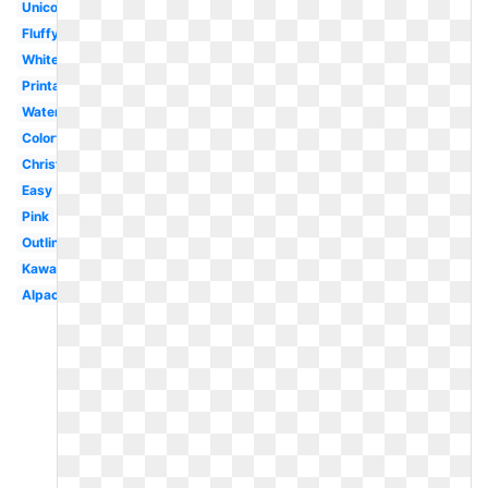
Unicorn
Fluffy
White
Printable
Watercolor
Colorful
Christmas
Easy
Pink
Outline
Kawaii
Alpaca