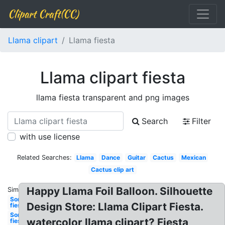
Clipart Craft(CC)
Llama clipart
Llama fiesta
Llama clipart fiesta
llama fiesta transparent and png images
Search
Filter
with use license
Related Searches:
Llama
Dance
Guitar
Cactus
Mexican
Cactus clip art
Happy Llama Foil Balloon. Silhouette
Similar:
Sombrero
Design Store: Llama Clipart Fiesta.
fiesta
Sombrero
watercolor llama clipart? Fiesta
fiesta