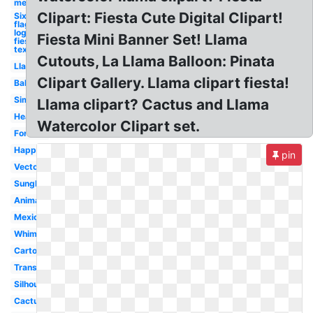
mexican
Clipart: Fiesta Cute Digital Clipart!
Six
flags
logo
Fiesta Mini Banner Set! Llama
fiesta
texas
Cutouts, La Llama Balloon: Pinata
Llama
Clipart Gallery. Llama clipart fiesta!
Baby
Simple
Llama clipart? Cactus and Llama
Head
Watercolor Clipart set.
Fortnite
Happy
pin
Vector
Sunglasses
Animated
Mexican
Whimsical
Cartoon
Transparent
Silhouette
Cactus