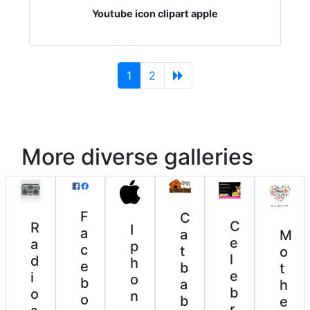
Youtube icon clipart apple
(current)
1
2
More diverse galleries
F
C
C
R
I
a
a
M
e
a
p
c
t
o
l
d
h
e
b
t
e
i
o
b
a
h
b
o
n
o
b
e
r